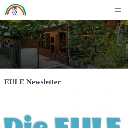
N
A
V
I
G
A
T
I
O
N
U
EULE Newsletter
M
S
C
H
A
L
T
E