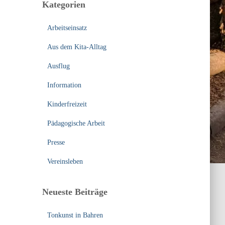
Kategorien
n
n
Arbeitseinsatz
a
c
Aus dem Kita-Alltag
h
:
Ausflug
Information
Kinderfreizeit
Pädagogische Arbeit
Presse
Vereinsleben
Neueste Beiträge
Tonkunst in Bahren