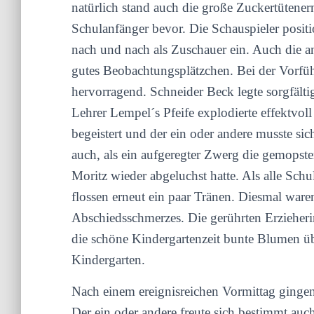
natürlich stand auch die große Zuckertütener
Schulanfänger bevor. Die Schauspieler positio
nach und nach als Zuschauer ein. Auch die a
gutes Beobachtungsplätzchen. Bei der Vorfüh
hervorragend. Schneider Beck legte sorgfälti
Lehrer Lempel´s Pfeife explodierte effektvol
begeistert und der ein oder andere musste s
auch, als ein aufgeregter Zwerg die gemopst
Moritz wieder abgeluchst hatte. Als alle Schu
flossen erneut ein paar Tränen. Diesmal war
Abschiedsschmerzes. Die gerührten Erziehe
die schöne Kindergartenzeit bunte Blumen üb
Kindergarten.
Nach einem ereignisreichen Vormittag gingen
Der ein oder andere freute sich bestimmt auc