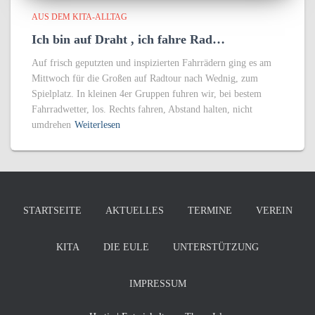
AUS DEM KITA-ALLTAG
Ich bin auf Draht , ich fahre Rad…
Auf frisch geputzten und inspizierten Fahrrädern ging es am
Mittwoch für die Großen auf Radtour nach Wednig, zum
Spielplatz. In kleinen 4er Gruppen fuhren wir, bei bestem
Fahrradwetter, los. Rechts fahren, Abstand halten, nicht
umdrehen
Weiterlesen
STARTSEITE
AKTUELLES
TERMINE
VEREIN
KITA
DIE EULE
UNTERSTÜTZUNG
IMPRESSUM