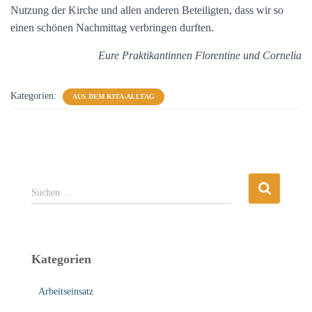
Nutzung der Kirche und allen anderen Beteiligten, dass wir so
einen schönen Nachmittag verbringen durften.
Eure Praktikantinnen Florentine und Cornelia
Kategorien:
AUS DEM KITA-ALLTAG
S
Suchen …
u
c
h
e
Kategorien
n
n
Arbeitseinsatz
a
c