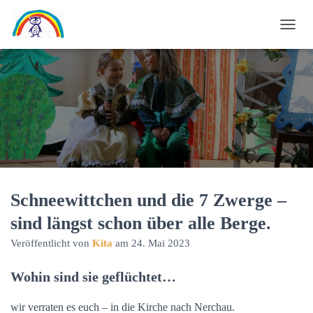
N
A
V
I
G
A
T
I
O
N
U
Schneewittchen und die 7 Zwerge –
M
sind längst schon über alle Berge.
S
C
Veröffentlicht von
Kita
am
24. Mai 2023
H
A
Wohin sind sie geflüchtet…
L
T
wir verraten es euch – in die Kirche nach Nerchau.
E