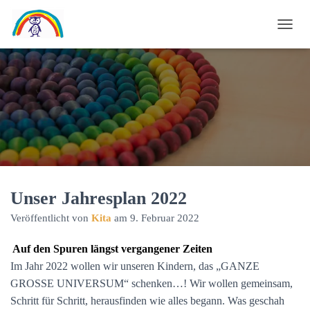
N
A
V
I
G
A
T
I
O
N
U
Unser Jahresplan 2022
M
Veröffentlicht von
Kita
am
9. Februar 2022
S
C
Auf den Spuren längst vergangener Zeiten
H
A
Im Jahr 2022 wollen wir unseren Kindern, das „GANZE
L
GROSSE UNIVERSUM“ schenken…! Wir wollen gemeinsam,
T
Schritt für Schritt, herausfinden wie alles begann. Was geschah
E