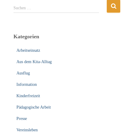
S
Suchen …
u
c
h
e
Kategorien
n
n
Arbeitseinsatz
a
c
Aus dem Kita-Alltag
h
:
Ausflug
Information
Kinderfreizeit
Pädagogische Arbeit
Presse
Vereinsleben