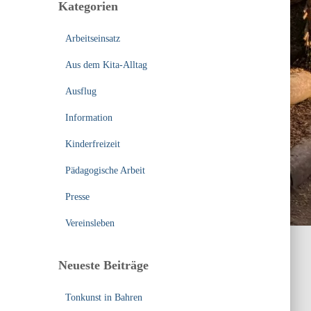
Kategorien
n
n
Arbeitseinsatz
a
c
Aus dem Kita-Alltag
h
:
Ausflug
Information
Kinderfreizeit
Pädagogische Arbeit
Presse
Vereinsleben
Neueste Beiträge
Tonkunst in Bahren