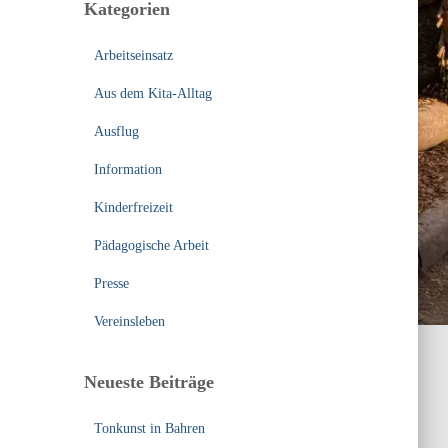
Kategorien
n
n
Arbeitseinsatz
a
c
Aus dem Kita-Alltag
h
:
Ausflug
Information
Kinderfreizeit
Pädagogische Arbeit
Presse
Vereinsleben
Neueste Beiträge
Tonkunst in Bahren