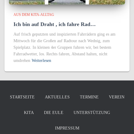
AUS DEM KITA-ALLTAG
Ich bin auf Draht , ich fahre Rad…
Auf frisch geputzten und inspizierten Fahrrädern ging es am
Mittwoch für die Großen auf Radtour nach Wednig, zum
Spielplatz. In kleinen 4er Gruppen fuhren wir, bei bestem
Fahrradwetter, los. Rechts fahren, Abstand halten, nicht
umdrehen
Weiterlesen
STARTSEITE
AKTUELLES
TERMINE
VEREIN
KITA
DIE EULE
UNTERSTÜTZUNG
IMPRESSUM