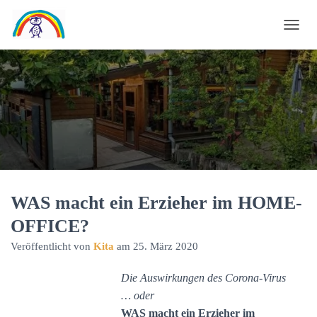
N
A
V
I
G
A
T
I
O
N
U
WAS macht ein Erzieher im HOME-
M
OFFICE?
S
C
Veröffentlicht von
Kita
am
25. März 2020
H
A
Die Auswirkungen des Corona-Virus
L
… oder
T
WAS macht ein Erzieher im
E