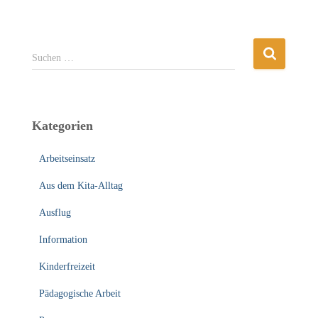
S
Suchen …
u
c
h
e
Kategorien
n
n
Arbeitseinsatz
a
c
Aus dem Kita-Alltag
h
:
Ausflug
Information
Kinderfreizeit
Pädagogische Arbeit