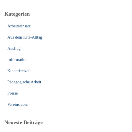
h
e
Kategorien
n
n
Arbeitseinsatz
a
c
Aus dem Kita-Alltag
h
:
Ausflug
Information
Kinderfreizeit
Pädagogische Arbeit
Presse
Vereinsleben
Neueste Beiträge