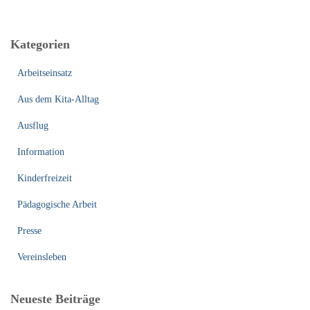
c
h
e
Kategorien
n
n
Arbeitseinsatz
a
c
Aus dem Kita-Alltag
h
:
Ausflug
Information
Kinderfreizeit
Pädagogische Arbeit
Presse
Vereinsleben
Neueste Beiträge