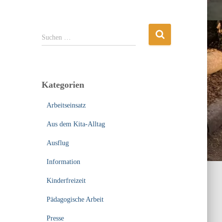
S
Suchen …
u
c
h
e
Kategorien
n
n
Arbeitseinsatz
a
c
Aus dem Kita-Alltag
h
:
Ausflug
Information
Kinderfreizeit
Pädagogische Arbeit
Presse