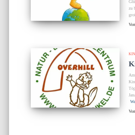
Glü
zu 
gro
Vo
KIN
K
Am 
Kin
Töp
Jan
We
Vo