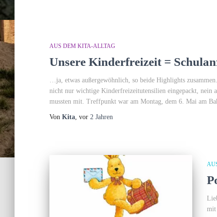
AUS DEM KITA-ALLTAG
Unsere Kinderfreizeit = Schula
…ja, etwas außergewöhnlich, so beide Highlights zusammen
nicht nur wichtige Kinderfreizeitutensilien eingepackt, nei
mussten mit. Treffpunkt war am Montag, dem 6. Mai am Bahn
Von
Kita
, vor
2 Jahren
AU
P
Lie
mit