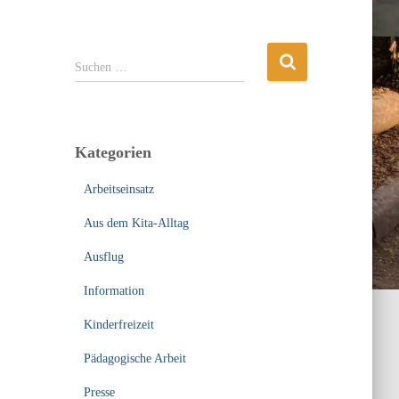
S
Suchen …
u
c
h
e
Kategorien
n
n
Arbeitseinsatz
a
c
Aus dem Kita-Alltag
h
:
Ausflug
Information
Kinderfreizeit
Pädagogische Arbeit
Presse