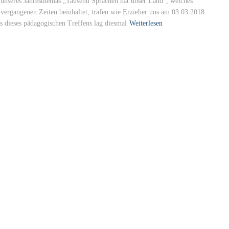
unseres Jahresthemas „Tausend Sprachen hat unser Land“, welches
vergangenen Zeiten beinhaltet, trafen wie Erzieher uns am 03.03.2018
 dieses pädagogischen Treffens lag diesmal
Weiterlesen