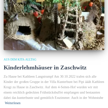
AUS DEM KITA-ALLTAG
Kinderlehmhäuser in Zaschwitz
Zu Hause bei Kathleen Langstrumpf Am 30.10.2022 trafen sich alle
Kinder der großen Gruppe in der Villa Kunterbunt bei Pipi äääh Kathleen
Krugi zu Hause in Zaschwitz. Auf dem 4-Seiten-Hof wurden wir mit
einem reichlich gedeckten Frühstücksbuffet empfangen und bestaunten
dabei das kunterbunte und gemütlich Esszimmer. Auch in der Wohnstube
Weiterlesen