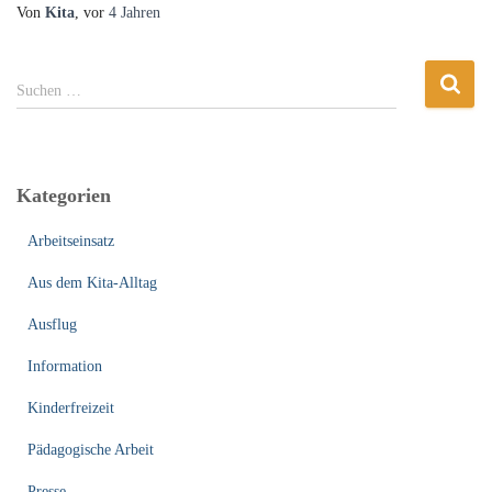
Von
Kita
, vor
4 Jahren
S
Suchen …
u
c
h
e
Kategorien
n
n
Arbeitseinsatz
a
c
Aus dem Kita-Alltag
h
:
Ausflug
Information
Kinderfreizeit
Pädagogische Arbeit
Presse