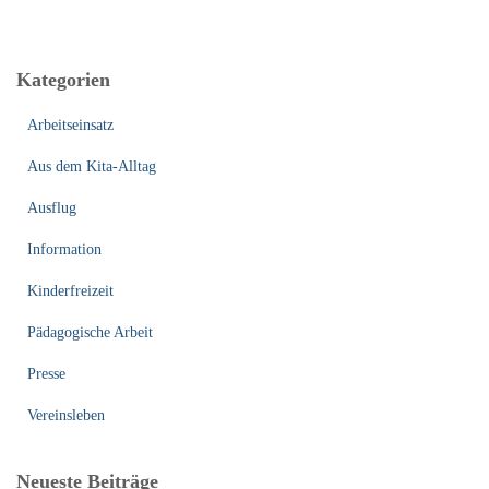
c
h
e
Kategorien
n
n
Arbeitseinsatz
a
c
Aus dem Kita-Alltag
h
:
Ausflug
Information
Kinderfreizeit
Pädagogische Arbeit
Presse
Vereinsleben
Neueste Beiträge