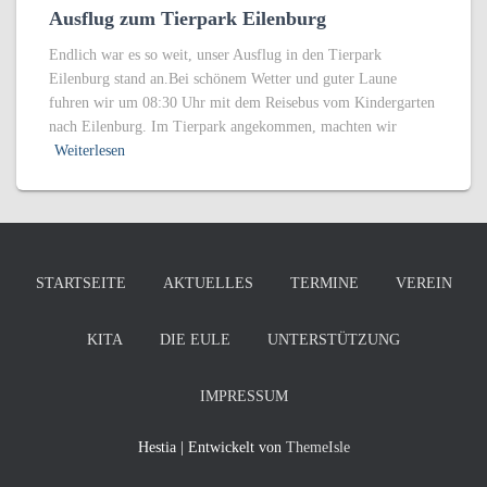
Ausflug zum Tierpark Eilenburg
Endlich war es so weit, unser Ausflug in den Tierpark
Eilenburg stand an.Bei schönem Wetter und guter Laune
fuhren wir um 08:30 Uhr mit dem Reisebus vom Kindergarten
nach Eilenburg. Im Tierpark angekommen, machten wir
Weiterlesen
STARTSEITE
AKTUELLES
TERMINE
VEREIN
KITA
DIE EULE
UNTERSTÜTZUNG
IMPRESSUM
Hestia | Entwickelt von
ThemeIsle