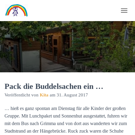
N
A
V
I
G
A
T
I
O
N
U
Pack die Buddelsachen ein …
M
Veröffentlicht von
Kita
am
31. August 2017
S
C
… hieß es ganz spontan am Dienstag für alle Kinder der großen
H
A
Gruppe. Mit Lunchpaket und Sonnenhut ausgestattet, fuhren wir
L
mit dem Bus nach Grimma und von dort aus wanderten wir zum
T
Stadtstrand an der Hängebrücke. Ruck zuck waren die Schuhe
E