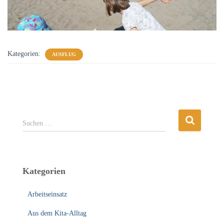
Kategorien:
AUSFLUG
S
Suchen …
u
c
h
e
Kategorien
n
n
Arbeitseinsatz
a
c
Aus dem Kita-Alltag
h