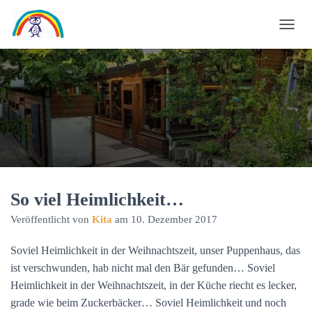
N
A
V
I
G
A
T
I
O
N
U
So viel Heimlichkeit…
M
Veröffentlicht von
Kita
am
10. Dezember 2017
S
C
Soviel Heimlichkeit in der Weihnachtszeit, unser Puppenhaus, das
H
A
ist verschwunden, hab nicht mal den Bär gefunden… Soviel
L
Heimlichkeit in der Weihnachtszeit, in der Küche riecht es lecker,
T
grade wie beim Zuckerbäcker… Soviel Heimlichkeit und noch
E