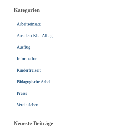
e
Kategorien
n
n
Arbeitseinsatz
a
c
Aus dem Kita-Alltag
h
:
Ausflug
Information
Kinderfreizeit
Pädagogische Arbeit
Presse
Vereinsleben
Neueste Beiträge