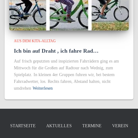
AUS DEM KITA-ALLTAG
Ich bin auf Draht , ich fahre Rad…
Auf frisch geputzten und inspizierten Fahrrädern ging es am
Mittwoch für die Großen auf Radtour nach Wednig, zum
Spielplatz. In kleinen 4er Gruppen fuhren wir, bei bestem
Fahrradwetter, los. Rechts fahren, Abstand halten, nicht
umdrehen
Weiterlesen
STARTSEITE
AKTUELLES
TERMINE
VEREIN