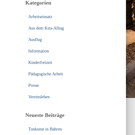
Kategorien
n
n
Arbeitseinsatz
a
c
Aus dem Kita-Alltag
h
:
Ausflug
Information
Kinderfreizeit
Pädagogische Arbeit
Presse
Vereinsleben
Neueste Beiträge
Tonkunst in Bahren