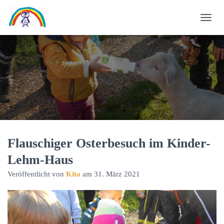
N
A
V
I
G
A
T
I
O
N
U
Flauschiger Osterbesuch im Kinder-
M
Lehm-Haus
S
C
Veröffentlicht von
Kita
am
31. März 2021
H
A
L
T
E