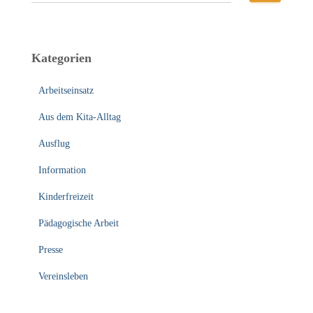
u
c
h
e
Kategorien
n
n
Arbeitseinsatz
a
c
Aus dem Kita-Alltag
h
:
Ausflug
Information
Kinderfreizeit
Pädagogische Arbeit
Presse
Vereinsleben